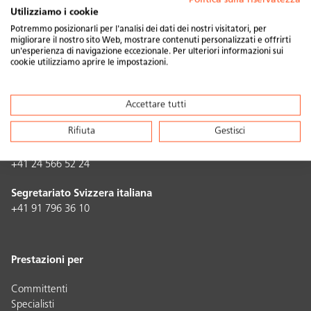
Utilizziamo i cookie
Contatto
Potremmo posizionarli per l'analisi dei dati dei nostri visitatori, per
migliorare il nostro sito Web, mostrare contenuti personalizzati e offrirti
un'esperienza di navigazione eccezionale. Per ulteriori informazioni sui
Swissolar Geschäftsstelle
cookie utilizziamo aprire le impostazioni.
Neugasse 6
8005 Zürich
+41 44 250 88 33
Accettare tutti
info@swissolar.ch
Rifiuta
Gestisci
Agence Suisse romande
+41 24 566 52 24
Segretariato Svizzera italiana
+41 91 796 36 10
Prestazioni per
Committenti
Specialisti