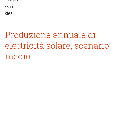
ta pagina
tilizza i
ookies
Produzione annuale di
cettare
 cookie
elettricità solare, scenario
medio