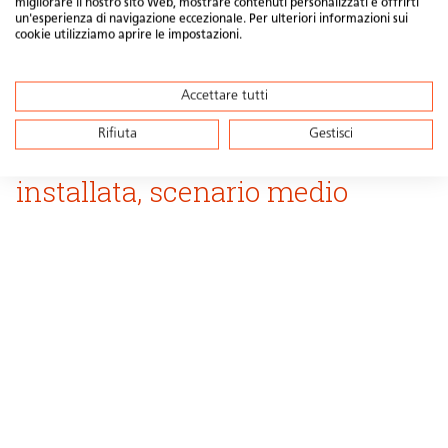
migliorare il nostro sito Web, mostrare contenuti personalizzati e offrirti
un'esperienza di navigazione eccezionale. Per ulteriori informazioni sui
cookie utilizziamo aprire le impostazioni.
ta pagina
tilizza i
ookies
Accettare tutti
Rifiuta
Gestisci
Potenza supplementare
cettare
 cookie
installata, scenario medio