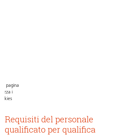
ta pagina
tilizza i
ookies
Requisiti del personale
cettare
 cookie
qualificato per qualifica