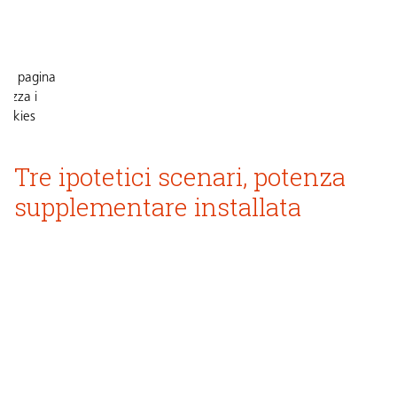
ta pagina
tilizza i
ookies
Tre ipotetici scenari, potenza
cettare
 cookie
supplementare installata