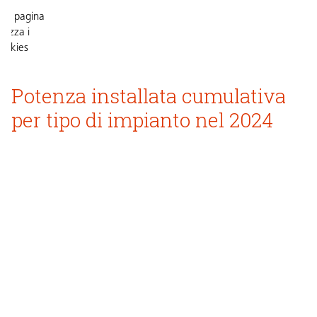
ta pagina
tilizza i
ookies
Potenza installata cumulativa
cettare
 cookie
per tipo di impianto nel 2024