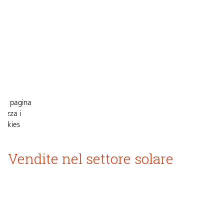
ta pagina
tilizza i
ookies
Vendite nel settore solare
cettare
 cookie