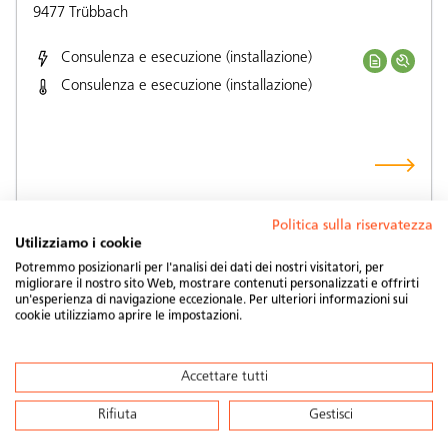
9477
Trübbach
Consulenza e esecuzione (installazione)
Consulenza e esecuzione (installazione)
Politica sulla riservatezza
Utilizziamo i cookie
Potremmo posizionarli per l'analisi dei dati dei nostri visitatori, per
migliorare il nostro sito Web, mostrare contenuti personalizzati e offrirti
un'esperienza di navigazione eccezionale. Per ulteriori informazioni sui
cookie utilizziamo aprire le impostazioni.
solrex ag
Worbstrasse 190
3073
Gümligen
Accettare tutti
Rifiuta
Gestisci
Consulenza e esecuzione (installazione)