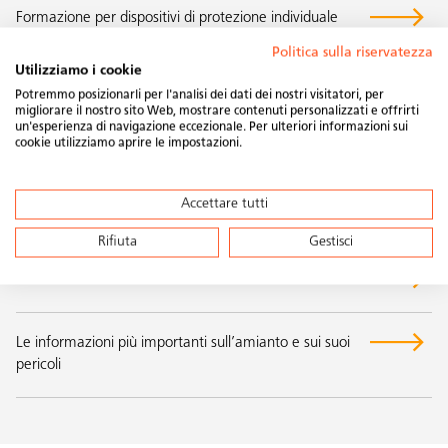
Formazione per dispositivi di protezione individuale
anticaduta
Politica sulla riservatezza
Utilizziamo i cookie
Potremmo posizionarli per l'analisi dei dati dei nostri visitatori, per
Inoltre, nell'ambito della sicurezza sul lavoro occorre tenere
migliorare il nostro sito Web, mostrare contenuti personalizzati e offrirti
un'esperienza di navigazione eccezionale. Per ulteriori informazioni sui
conto anche delle misure precauzionali da adottare durante i
cookie utilizziamo aprire le impostazioni.
lavori elettrici e nella gestione dell'amianto:
Accettare tutti
Sicurezza sul lavoro fotovoltaico DC
Rifiuta
Gestisci
Elettricità sui cantieri
Le informazioni più importanti sull’amianto e sui suoi
pericoli