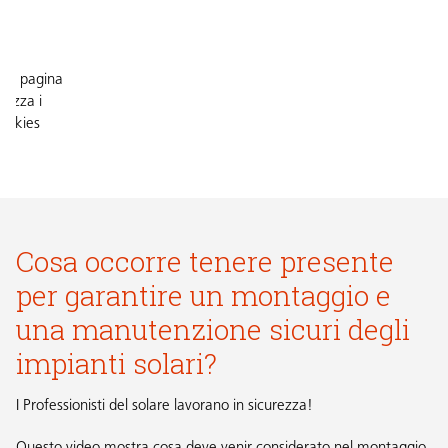
ta pagina
tilizza i
ookies
cettare
 cookie
Cosa occorre tenere presente
per garantire un montaggio e
una manutenzione sicuri degli
impianti solari?
I Professionisti del solare lavorano in sicurezza!