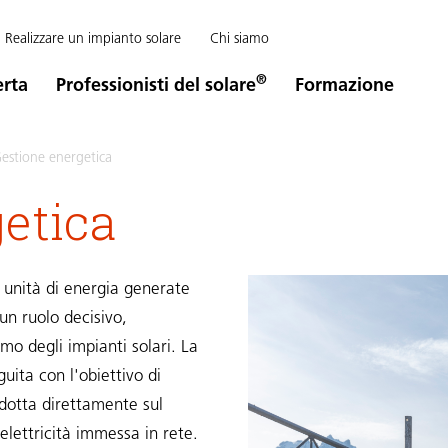
Realizzare un impianto solare
Chi siamo
®
erta
Professionisti del solare
Formazione
estione energetica
etica
e unità di energia generate
un ruolo decisivo,
mo degli impianti solari. La
uita con l'obiettivo di
odotta direttamente sul
elettricità immessa in rete.