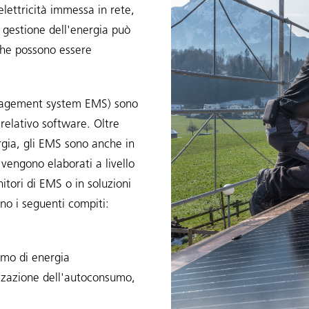
lettricità immessa in rete,
 gestione dell'energia può
che possono essere
management system EMS) sono
l relativo software. Oltre
ergia, gli EMS sono anche in
 vengono elaborati a livello
itori di EMS o in soluzioni
ono i seguenti compiti:
umo di energia
zzazione dell'autoconsumo,