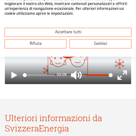
giusto:
migliorare il nostro sito Web, mostrare contenuti personalizzati e offrirti
un'esperienza di navigazione eccezionale. Per ulteriori informazioni sui
cookie utilizziamo aprire le impostazioni.
Accettare tutti
Rifiuta
Gestisci
Play
03:09
Play
Mute
Enter
fullsc
Ulteriori informazioni da
SvizzeraEnergia