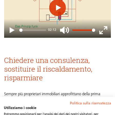
Play
02:12
Play
Mute
Enter
fullsc
Chiedere una consulenza,
sostituire il riscaldamento,
risparmiare
Sempre più proprietari immobiliari approfittano della prima
consulenza «calore rinnovabile» e passano ad un riscaldamento
Politica sulla riservatezza
a energie rinnovabili. Fate anche voi come loro!
Utilizziamo i cookie
Questi 7 passi vi aiuteranno ad iniziare il progetto con il piede
Potremmo posizionarli per l'analisi dei dati dei nostri visitatori, per