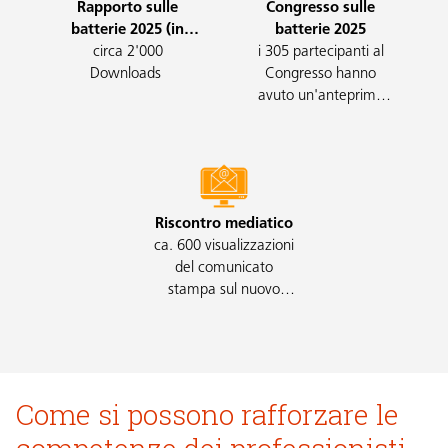
Rapporto sulle
Congresso sulle
batterie 2025 (in
batterie 2025
circa 2'000
tedesco)
i 305 partecipanti al
Downloads
Congresso hanno
avuto un'anteprima
del rapporto sulle
batterie 2026
Riscontro mediatico
ca. 600 visualizzazioni
del comunicato
stampa sul nuovo
rapporto
Come si possono rafforzare le
competenze dei professionisti