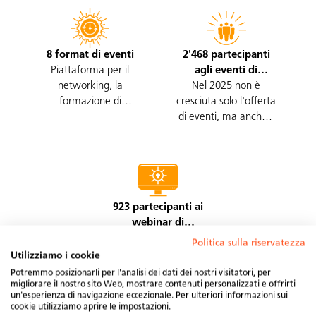
8 format di eventi
2'468 partecipanti
Piattaforma per il
agli eventi di
networking, la
Nel 2025 non è
Swissolar
formazione di
cresciuta solo l'offerta
opinioni, lo scambio di
di eventi, ma anche il
informazioni e di
numero di
esperienze.
partecipanti.
923 partecipanti ai
webinar di
Temi legati a tecnica,
Swissolar
Politica sulla riservatezza
mercato e
Utilizziamo i cookie
formazione, forniti in
Potremmo posizionarli per l'analisi dei dati dei nostri visitatori, per
modo compatto.
migliorare il nostro sito Web, mostrare contenuti personalizzati e offrirti
un'esperienza di navigazione eccezionale. Per ulteriori informazioni sui
cookie utilizziamo aprire le impostazioni.