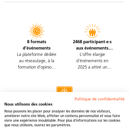
8 formats
2468 participant·e·s
d’événements
aux événements
La plateforme dédiée
L’offre élargie
Swissolar
au réseautage, à la
d’événements en
formation d’opinions
2025 a attiré un
et à l’échange
nombre accru de
d’informations et
participant·e·s
d’expériences
Politique de confidentialité
923 participant·e·s
Nous utilisons des cookies
aux webinaires
Nous pouvons les placer pour analyser les données de nos visiteurs,
améliorer notre site Web, afficher un contenu personnalisé et vous faire
Des contenus
Swissolar
vivre une expérience inoubliable. Pour plus d'informations sur les cookies
techniques,
que nous utilisons, ouvrez les paramètres.