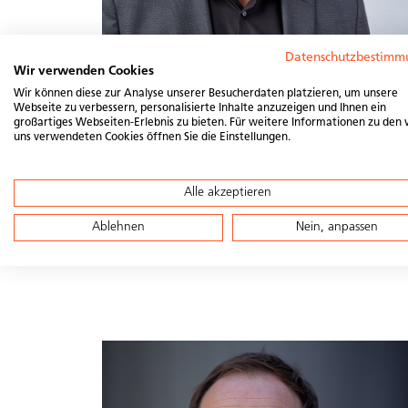
Datenschutzbestimm
Wir verwenden Cookies
Wir können diese zur Analyse unserer Besucherdaten platzieren, um unsere
Webseite zu verbessern, personalisierte Inhalte anzuzeigen und Ihnen ein
großartiges Webseiten-Erlebnis zu bieten. Für weitere Informationen zu den 
Markus Balmer
uns verwendeten Cookies öffnen Sie die Einstellungen.
Leiter Vertrieb, IWB Industrielle Werke Basel
Alle akzeptieren
Co-Geschäftsführer Planeco und Kunz
Solartech
Ablehnen
Nein, anpassen
Verwaltungsratspräsident Senero