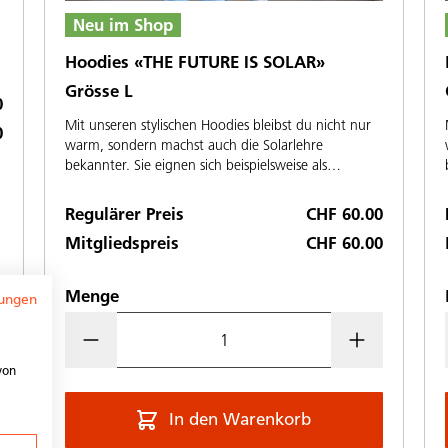
Neu im Shop
Hoodies «THE FUTURE IS SOLAR»
Grösse L
0
Mit unseren stylischen Hoodies bleibst du nicht nur
0
warm, sondern machst auch die Solarlehre
bekannter. Sie eignen sich beispielsweise als
Geschenk zum Lehrvertragsabschluss, als
Schnuppergeschenk, als Geschenk für Mitarbeitende
Regulärer Preis
CHF 60.00
oder einfach so für stolze Berufsmenschen.
Mitgliedspreis
CHF 60.00
Menge
ungen
von
In den Warenkorb