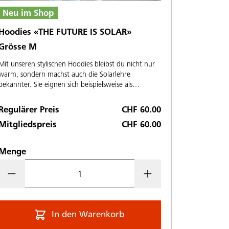
Neu im Shop
Hoodies «THE FUTURE IS SOLAR»
Grösse M
Mit unseren stylischen Hoodies bleibst du nicht nur
warm, sondern machst auch die Solarlehre
bekannter. Sie eignen sich beispielsweise als
Geschenk zum Lehrvertragsabschluss, als
Schnuppergeschenk, als Geschenk für Mitarbeitende
Regulärer Preis
CHF 60.00
oder einfach so für stolze Berufsmenschen.
Mitgliedspreis
CHF 60.00
Menge
In den Warenkorb