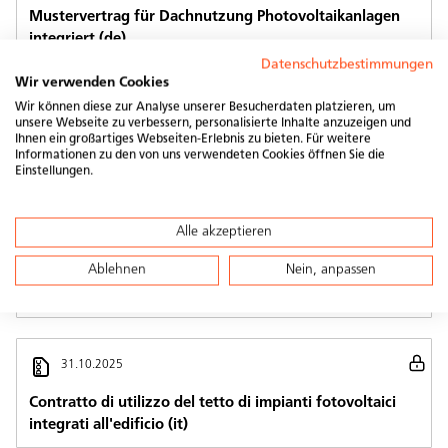
Mustervertrag für Dachnutzung Photovoltaikanlagen
integriert (de)
Datenschutzbestimmungen
Wir verwenden Cookies
31.10.2025
Wir können diese zur Analyse unserer Besucherdaten platzieren, um
unsere Webseite zu verbessern, personalisierte Inhalte anzuzeigen und
Ihnen ein großartiges Webseiten-Erlebnis zu bieten. Für weitere
Contrat relatif à l'utisation d'une toiture d'installations
Informationen zu den von uns verwendeten Cookies öffnen Sie die
photovoltaïques rapportées (fr)
Einstellungen.
Alle akzeptieren
31.10.2025
Ablehnen
Nein, anpassen
Contratto di utilizzo del tetto di impianti fotovoltaici
annessi (it)
31.10.2025
Contratto di utilizzo del tetto di impianti fotovoltaici
integrati all'edificio (it)