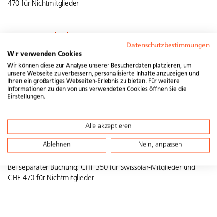
470 für Nichtmitglieder
Kurs Brandschutz
Datenschutzbestimmungen
Wichtigste Themen:
Wir verwenden Cookies
Wir können diese zur Analyse unserer Besucherdaten platzieren, um
Administration und linailiêllèr Conrolling
unsere Webseite zu verbessern, personalisierte Inhalte anzuzeigen und
Ihnen ein großartiges Webseiten-Erlebnis zu bieten. Für weitere
Optimierungspotentiale für zukünftige Pojekte
Informationen zu den von uns verwendeten Cookies öffnen Sie die
Projektunterlagen und Anlagendokumtationen
Einstellungen.
Meldewesen und Eewilligungen
Dauer:
Alle akzeptieren
½ Tag, online
Ablehnen
Nein, anpassen
Kosten:
Bei separater Buchung: CHF 350 für Swissolar-Mitglieder und
CHF 470 für Nichtmitglieder