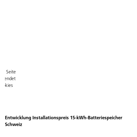
se Seite
rwendet
ookies
ookies
eptieren
Entwicklung Installationspreis 15-kWh-Batteriespeicher
Schweiz