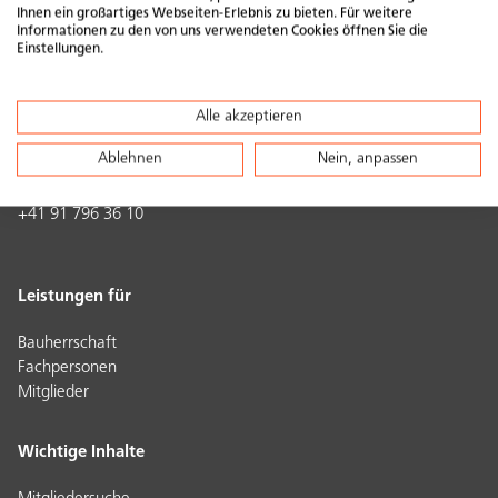
Ihnen ein großartiges Webseiten-Erlebnis zu bieten. Für weitere
8005 Zürich
Informationen zu den von uns verwendeten Cookies öffnen Sie die
+41 44 250 88 33
Einstellungen.
info@swissolar.ch
Alle akzeptieren
Agence Suisse romande
+41 24 566 52 24
Ablehnen
Nein, anpassen
Segretariato Svizzera italiana
+41 91 796 36 10
Leistungen für
Bauherrschaft
Fachpersonen
Mitglieder
Wichtige Inhalte