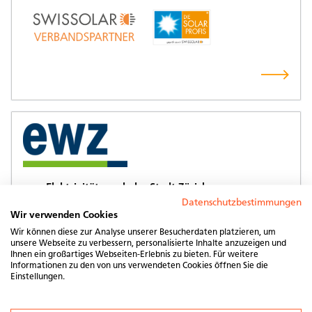
ewz Elektrizitätswerk der Stadt Zürich
Datenschutzbestimmungen
Beatenplatz 2
Wir verwenden Cookies
8001
Zürich
Wir können diese zur Analyse unserer Besucherdaten platzieren, um
www.ewz.ch
unsere Webseite zu verbessern, personalisierte Inhalte anzuzeigen und
Ihnen ein großartiges Webseiten-Erlebnis zu bieten. Für weitere
Unabhängige Beratung und Planung
Informationen zu den von uns verwendeten Cookies öffnen Sie die
Einstellungen.
Beratung und Ausführung (Installation)
Herstellung und Vertrieb