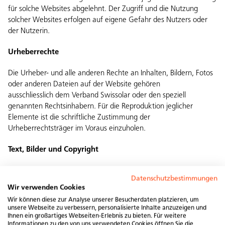
für solche Websites abgelehnt. Der Zugriff und die Nutzung
solcher Websites erfolgen auf eigene Gefahr des Nutzers oder
der Nutzerin.
Urheberrechte
Die Urheber- und alle anderen Rechte an Inhalten, Bildern, Fotos
oder anderen Dateien auf der Website gehören
ausschliesslich dem Verband Swissolar oder den speziell
genannten Rechtsinhabern. Für die Reproduktion jeglicher
Elemente ist die schriftliche Zustimmung der
Urheberrechtsträger im Voraus einzuholen.
Text, Bilder und Copyright
Swissolar – Schweizerischer Branchenverband für Sonnenenergie
Datenschutzbestimmungen
Neugasse 6
Wir verwenden Cookies
CH-8005 Zürich
Wir können diese zur Analyse unserer Besucherdaten platzieren, um
unsere Webseite zu verbessern, personalisierte Inhalte anzuzeigen und
Konzeption, Design und technische Umsetzung der
Ihnen ein großartiges Webseiten-Erlebnis zu bieten. Für weitere
Informationen zu den von uns verwendeten Cookies öffnen Sie die