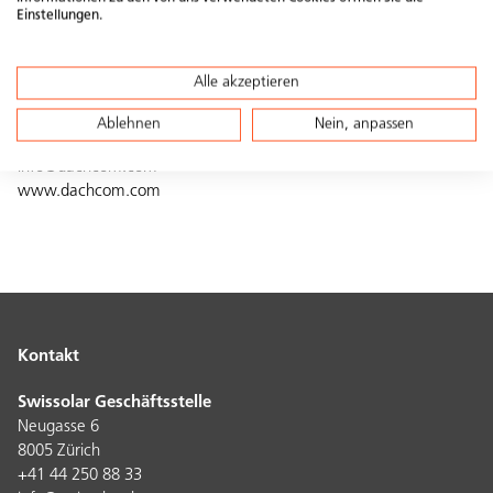
Website
Einstellungen.
DACHCOM
Communication LSA
Alle akzeptieren
CH-9424 Rheineck
Ablehnen
Nein, anpassen
Tel. +41 71 886 48 68
info@dachcom.com
www.dachcom.com
Kontakt
Swissolar Geschäftsstelle
Neugasse 6
8005 Zürich
+41 44 250 88 33