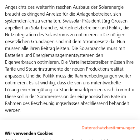
Angesichts des weiterhin raschen Ausbaus der Solarenergie
braucht es dringend Anreize für die Anlagenbetreiber, sich
systemdienlich zu verhalten. Swissolar-Präsident Jürg Grossen
appelliert an Solarbranche, Verteilnetzbetreiber und Politik, die
Netzintegration des Solarstroms zu optimieren: «Die nötigen
gesetzlichen Grundlagen sind mit dem Stromgesetz da. Nun
müssen alle ihren Beitrag leisten. Die Solarbranche muss mit
Batterien und Energiemanagementsystemen den
Eigenverbrauch optimieren. Die Verteilnetzbetreiber müssen ihre
Tarife und Steuerinstrumente der neuen Produktionsrealität
anpassen. Und die Politik muss die Rahmenbedingungen weiter
optimieren. Es ist wichtig, dass die von uns mitentwickelte
Lösung einer Vergütung zu Stundenmarktpreisen rasch kommt.»
Diese soll in der Sommersession der eidgenössischen Räte im
Rahmen des Beschleunigungserlasses abschliessend behandelt
werden.
Es braucht eine nationale Speicherstrategie
Datenschutzbestimmungen
Swissolar wird sich künftig noch stärker für Rahmenbedingungen
Wir verwenden Cookies