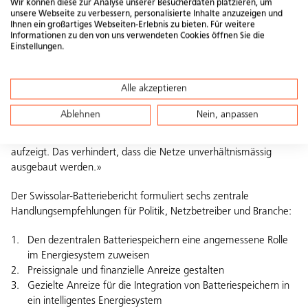
einsetzen, die den Ausbau von Speicherlösungen in Kombination
Wir können diese zur Analyse unserer Besucherdaten platzieren, um
unsere Webseite zu verbessern, personalisierte Inhalte anzuzeigen und
mit Photovoltaik fördern. Dazu gehört auch eine
nationale
Ihnen ein großartiges Webseiten-Erlebnis zu bieten. Für weitere
Speicherstrategie
. Swissolar-Vizepräsidentin Gabriela Suter sagt
Informationen zu den von uns verwendeten Cookies öffnen Sie die
dazu: «Batteriespeicher, die Strom kurzfristig zwischenspeichern
Einstellungen.
und bei Bedarf innert Millisekunden ins Netz speisen können,
müssen bei künftigen Energieszenarien berücksichtigt werden. In
Alle akzeptieren
den aktuellen Energieperspektiven des Bundes fehlen diese
leider noch. Es braucht eine nationale Speicherstrategie, die
Ablehnen
Nein, anpassen
sämtliche Speicher – saisonale und kurzfristige – beinhaltet und
das Zusammenspiel der verschiedenen Speichertechnologien
aufzeigt. Das verhindert, dass die Netze unverhältnismässig
ausgebaut werden.»
Der Swissolar-Batteriebericht formuliert sechs zentrale
Handlungsempfehlungen für Politik, Netzbetreiber und Branche:
Den dezentralen Batteriespeichern eine angemessene Rolle
im Energiesystem zuweisen
Preissignale und finanzielle Anreize gestalten
Gezielte Anreize für die Integration von Batteriespeichern in
ein intelligentes Energiesystem