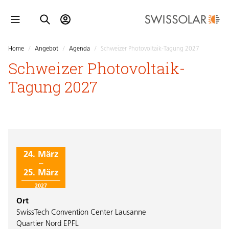
Home
/
Angebot
/
Agenda
/
Schweizer Photovoltaik-Tagung 2027
Schweizer Photovoltaik-
Tagung 2027
24. März
–
25. März
2027
Ort
SwissTech Convention Center Lausanne
Quartier Nord EPFL