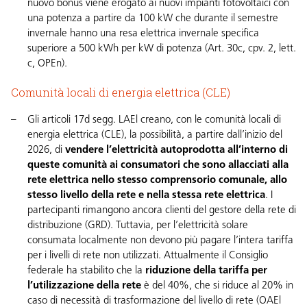
nuovo bonus viene erogato ai nuovi impianti fotovoltaici con
una potenza a partire da 100 kW che durante il semestre
invernale hanno una resa elettrica invernale specifica
superiore a 500 kWh per kW di potenza (
Art. 30c, cpv. 2, lett.
c, OPEn
).
Comunità locali di energia elettrica (CLE)
Gli articoli
17d segg. LAEl
creano, con le comunità locali di
energia elettrica (CLE), la possibilità, a partire dall’inizio del
2026, di
vendere l’elettricità autoprodotta all’interno di
queste comunità ai consumatori che sono allacciati alla
rete elettrica nello stesso comprensorio comunale
, allo
stesso livello della rete e nella stessa rete elettrica
. I
partecipanti
rimangono ancora clienti del gestore della rete di
distribuzione (GRD). Tuttavia, per l’elettricità solare
consumata localmente non devono più pagare l’intera tariffa
per i livelli di rete non utilizzati. Attualmente il Consiglio
federale ha stabilito che la
riduzione della tariffa per
l’utilizzazione della rete
è del 40%, che si riduce al 20% in
caso di necessità di trasformazione del livello di rete (
OAEl