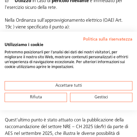
b)
Utilizzo
in caso di
pericolo rilevante
e immediato per
l’esercizio sicuro della rete.
Nella Ordinanza sull’approvvigionamento elettrico (
OAEl Art.
19c
) viene specificato il punto a):
Politica sulla riservatezza
L’utilizzo garantito della flessibilità
non
viene
rimunerato
.
Utilizziamo i cookie
Il GRD può limitare
al massimo il 3% dell’energia prodotta
Potremmo posizionarli per l'analisi dei dati dei nostri visitatori, per
annualmente
nel punto di allacciamento alla rete.
migliorare il nostro sito Web, mostrare contenuti personalizzati e offrirti
Per gli utilizzi garantiti della flessibilità, il GRD può
un'esperienza di navigazione eccezionale. Per ulteriori informazioni sui
impiegare
un sistema di controllo e di regolazione
cookie utilizziamo aprire le impostazioni.
intelligente
senza il consenso
del titolare della flessibilità
interessato.
Accettare tutti
Con la partecipazione degli attori interessati, i gestori di rete
stabiliscono in
direttive
trasparenti e non discriminatorie,
Rifiuta
Gestisci
norme che disciplinano l’attuazione tecnica della gestione
dell’immissione e i processi informativi.
Quest’ultimo punto è stato attuato con la pubblicazione della
raccomandazione del settore NRE – CH 2025 (
de
/
fr
) da parte di
AES nel settembre 2025, che illustra le diverse possibilità di