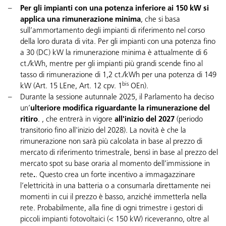
Per
gli impianti con una potenza inferiore ai 150 kW si
applica una rimunerazione minima
, che si basa
sull’ammortamento degli impianti di riferimento nel corso
della loro durata di vita. Per gli impianti con una potenza fino
a 30 (DC) kW la rimunerazione minima è attualmente di 6
ct./kWh, mentre per gli impianti più grandi scende fino al
tasso di rimunerazione di 1,2 ct./kWh per una potenza di 149
bis
kW (
Art. 15 LEne
,
Art. 12 cpv. 1
OEn
).
Durante la sessione autunnale 2025, il Parlamento ha deciso
un’
ulteriore modifica riguardante la rimunerazione del
ritiro
. , che entrerà in vigore
all'inizio del 2027
(periodo
transitorio fino all'inizio del 2028). La novità è che la
rimunerazione non sarà più calcolata in base al prezzo di
mercato di riferimento trimestrale, bensì in base al prezzo del
mercato spot su base oraria al momento dell’immissione in
rete
.
. Questo crea un forte incentivo a immagazzinare
l’elettricità in una batteria o a consumarla direttamente nei
momenti in cui il prezzo è basso, anziché immetterla nella
rete. Probabilmente, alla fine di ogni trimestre i gestori di
piccoli impianti fotovoltaici (< 150 kW) riceveranno, oltre al