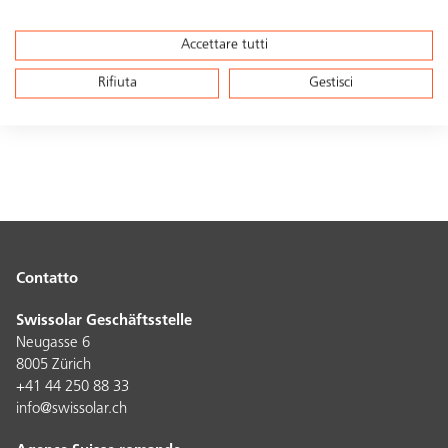
Luogo/i
Accettare tutti
energiebüro® ag
Rifiuta
Gestisci
Sede principale, 8005 Zürich
Contatto
Swissolar Geschäftsstelle
Neugasse 6
8005 Zürich
+41 44 250 88 33
info@swissolar.ch