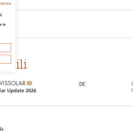
vatezza
il
ost
e le
imili
DE
lar Update 2026
da