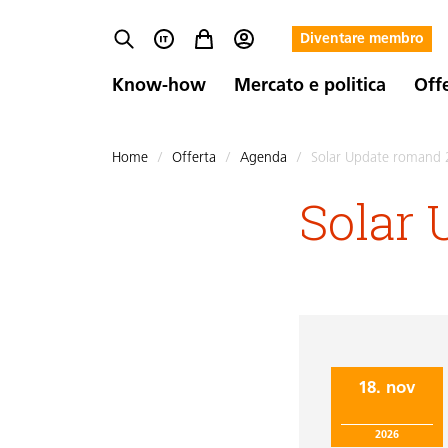
Diventare membro
Know-how
Mercato e politica
Off
Home
/
Offerta
/
Agenda
/
Solar Update romand
Solar 
18. nov
2026