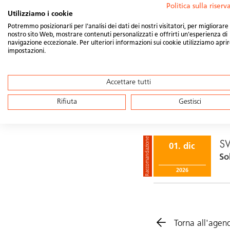
Politica sulla riser
Utilizziamo i cookie
Potremmo posizionarli per l'analisi dei dati dei nostri visitatori, per migliorare 
nostro sito Web, mostrare contenuti personalizzati e offrirti un'esperienza di
Condividi questo p
navigazione eccezionale. Per ulteriori informazioni sui cookie utilizziamo aprir
impostazioni.
Accettare tutti
Eventi s
Rifiuta
Gestisci
Raccomandazione
01. dic
So
2026
Torna all'agen