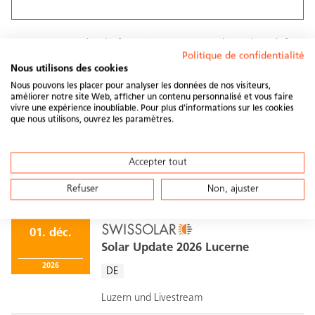
Vous trouverez plus d'informations sur
www.solar-update.ch/fr.
Politique de confidentialité
Nous utilisons des cookies
Nous pouvons les placer pour analyser les données de nos visiteurs,
améliorer notre site Web, afficher un contenu personnalisé et vous faire
Partager cet article
vivre une expérience inoubliable. Pour plus d'informations sur les cookies
que nous utilisons, ouvrez les paramètres.
Accepter tout
Événements similaires
Refuser
Non, ajuster
Recommandation
01. déc.
Solar Update 2026 Lucerne
2026
DE
Luzern und Livestream