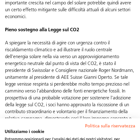
importante crescita nel campo del solare potrebbe quindi avere
un certo effetto mitigante sulle difficoltà attuali di alcuni settori
economici.
Pieno sostegno alla Legge sul CO2
A spiegare la necessità di agire con urgenza contro il
riscaldamento climatico e ad illustrare il ruolo centrale
dell’energia solare nella via verso un approvvigionamento
energetico neutrale dal punto di vista del CO2, è stato il
presidente di Swissolar e Consigliere nazionale Roger Nordmann,
unitamente al presidente di AEE Suisse Gianni Operto. Se tale
legge venisse respinta si perderebbe molto tempo prezioso nel
cammino verso l’abbandono delle fonti energetiche fossili. In
prospettiva di una probabile votazione per sostenere l’adozione
della legge sul CO2, i soci hanno approvato la riscossione di un
contributo straordinario e volontario per il finanziamento della
relativa campagna, dimostrando così il loro impegno concreto e
la loro responsabilità verso le generazioni future.
Politica sulla riservatezza
Utilizziamo i cookie
La qualità è importante: rafforzamento del marchio
Potremmo posizionarli per l'analisi dei dati dei nostri visitatori, per