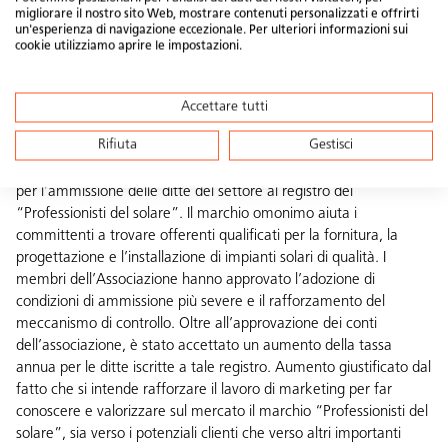
migliorare il nostro sito Web, mostrare contenuti personalizzati e offrirti
«Professionisti del solare»
un'esperienza di navigazione eccezionale. Per ulteriori informazioni sui
cookie utilizziamo aprire le impostazioni.
Gli impianti solari sono sistemi che devono funzionare in modo
affidabile, sicuro e redditizio per diverse decine di anni. È quindi
indispensabile che siano concepiti e realizzati a regola d’arte, da
Accettare tutti
parte di ditte e persone qualificate e costantemente aggiornate
Rifiuta
Gestisci
dal punto di vista professionale, quali i “Professionisti del solare”.
L’assemblea di Swissolar è stata l’occasione per adeguare i criteri
per l’ammissione delle ditte del settore al registro dei
“Professionisti del solare”. Il marchio omonimo aiuta i
committenti a trovare offerenti qualificati per la fornitura, la
progettazione e l’installazione di impianti solari di qualità. I
membri dell’Associazione hanno approvato l’adozione di
condizioni di ammissione più severe e il rafforzamento del
meccanismo di controllo. Oltre all’approvazione dei conti
dell’associazione, è stato accettato un aumento della tassa
annua per le ditte iscritte a tale registro. Aumento giustificato dal
fatto che si intende rafforzare il lavoro di marketing per far
conoscere e valorizzare sul mercato il marchio “Professionisti del
solare”, sia verso i potenziali clienti che verso altri importanti