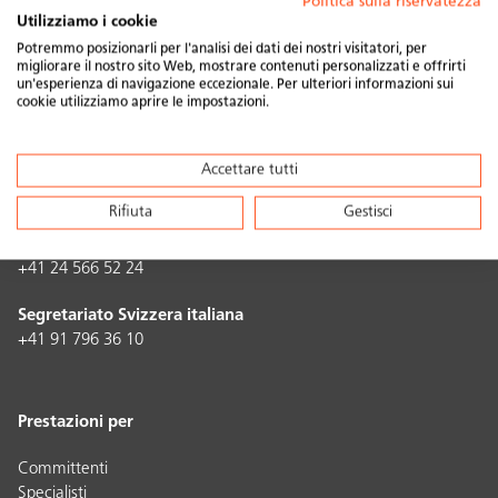
Politica sulla riservatezza
Utilizziamo i cookie
Potremmo posizionarli per l'analisi dei dati dei nostri visitatori, per
Contatto
migliorare il nostro sito Web, mostrare contenuti personalizzati e offrirti
un'esperienza di navigazione eccezionale. Per ulteriori informazioni sui
Swissolar Geschäftsstelle
cookie utilizziamo aprire le impostazioni.
Neugasse 6
8005 Zürich
Accettare tutti
+41 44 250 88 33
info@swissolar.ch
Rifiuta
Gestisci
Agence Suisse romande
+41 24 566 52 24
Segretariato Svizzera italiana
+41 91 796 36 10
Prestazioni per
Committenti
Specialisti