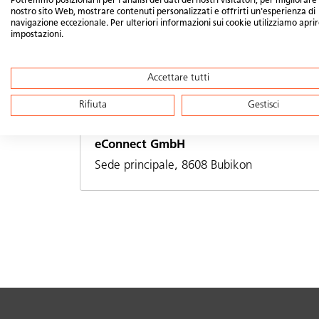
Potremmo posizionarli per l'analisi dei dati dei nostri visitatori, per migliorare 
nostro sito Web, mostrare contenuti personalizzati e offrirti un'esperienza di
navigazione eccezionale. Per ulteriori informazioni sui cookie utilizziamo aprir
impostazioni.
Luogo/i
Accettare tutti
Rifiuta
Gestisci
eConnect GmbH
Sede principale, 8608 Bubikon