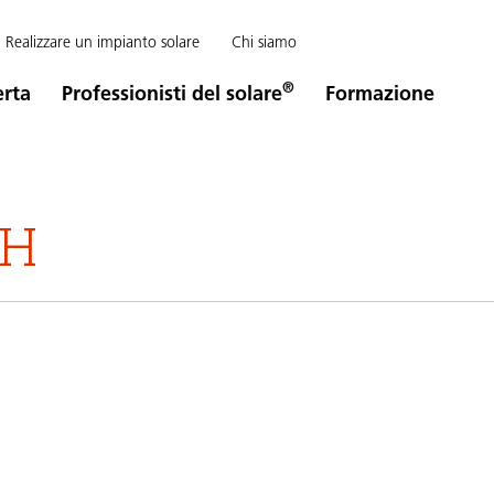
Realizzare un impianto solare
Chi siamo
®
erta
Professionisti del solare
Formazione
bH