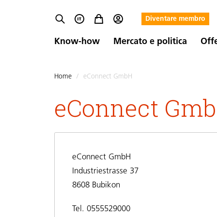
Diventare membro
Know-how
Mercato e politica
Off
Home
/
eConnect GmbH
eConnect Gm
eConnect GmbH
Industriestrasse 37
8608 Bubikon
Tel. 0555529000