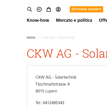
Diventare membro
Know-how
Mercato e politica
Off
Home
/
CKW AG - Solartechnik
CKW AG - Sola
CKW AG - Solartechnik
Täschmattstrasse 4
6015 Luzern
Tel. 0412495343