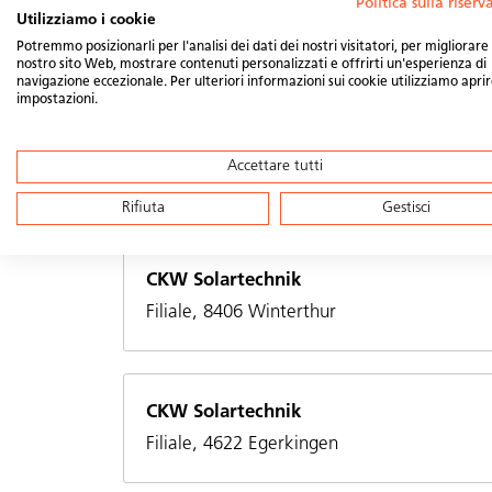
Politica sulla riser
CKW Solartechnik
Utilizziamo i cookie
Filiale, 8890 Flums
Potremmo posizionarli per l'analisi dei dati dei nostri visitatori, per migliorare 
nostro sito Web, mostrare contenuti personalizzati e offrirti un'esperienza di
navigazione eccezionale. Per ulteriori informazioni sui cookie utilizziamo aprir
impostazioni.
CKW Solartechnik
Accettare tutti
Filiale, 3400 Burgdorf
Rifiuta
Gestisci
CKW Solartechnik
Filiale, 8406 Winterthur
CKW Solartechnik
Filiale, 4622 Egerkingen