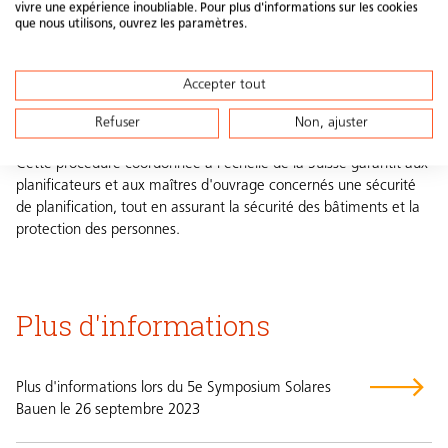
vivre une expérience inoubliable. Pour plus d'informations sur les cookies
Le DET est élaboré par Swissolar, en collaboration avec des
que nous utilisons, ouvrez les paramètres.
experts en photovoltaïque et en protection incendie, et vise à
simplifier davantage la conception des façades
photovoltaïques. La publication du DET est prévue pour
Accepter tout
l'automne 2024. D'ici là, la directive servira de solution
provisoire.
Refuser
Non, ajuster
Cette procédure coordonnée à l'échelle de la Suisse garantit aux
planificateurs et aux maîtres d'ouvrage concernés une sécurité
de planification, tout en assurant la sécurité des bâtiments et la
protection des personnes.
Plus d'informations
Plus d'informations lors du 5e Symposium Solares
Bauen le 26 septembre 2023