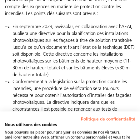
photovoltaïque sur les façades dans toute la Suisse, en tenant
compte des exigences en matière de protection contre les
incendies. Les points clés suivants sont prévus :
Fin septembre 2023, Swissolar, en collaboration avec l'AEAI,
publiera une directive pour la planification des installations
photovoltaïques sur les façades à titre de solution transitoire
jusqu'à ce qu’un document fixant l'état de la technique (DET)
soit disponible. Cette directive concerne les installations
photovoltaïques sur les bâtiments de hauteur moyenne (11-
30 m de hauteur totale) et sur les bâtiments élevés (>30 m
de hauteur totale).
Conformément à la législation sur la protection contre les
incendies, une procédure de vérification sera toujours
nécessaire pour obtenir l'autorisation d’installer des façades
photovoltaïques. La directive indiquera dans quelles
circonstances il est possible de renoncer aux tests de
résistance au feu des façades. L'élaboration d'un DET
Politique de confidentialité
uniforme et reconnu par l'AEAI nécessite des tests de
Nous utilisons des cookies
résistance au feu qui doivent être réalisés dans des
Nous pouvons les placer pour analyser les données de nos visiteurs,
laboratoires accrédités à l'étranger.
améliorer notre site Web, afficher un contenu personnalisé et vous faire