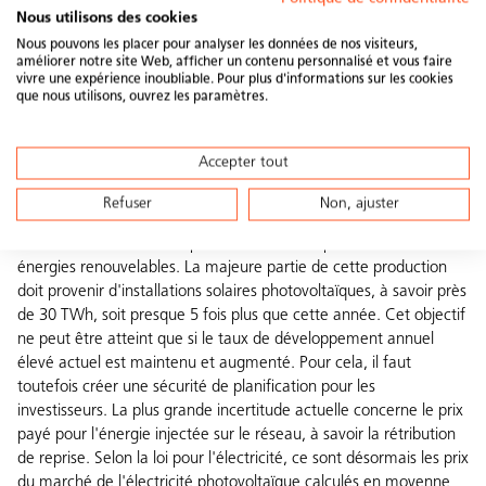
contraignante dans la perspective d'un approvisionnement
Nous utilisons des cookies
complet de la Suisse en énergies renouvelables.
Nous pouvons les placer pour analyser les données de nos visiteurs,
améliorer notre site Web, afficher un contenu personnalisé et vous faire
vivre une expérience inoubliable. Pour plus d'informations sur les cookies
L'absence de réglementation sur les rétribution de reprise
que nous utilisons, ouvrez les paramètres.
et les communautés électriques locales inquiète la branche
du solaire
Accepter tout
Refuser
Non, ajuster
Selon la loi pour l'électricité, 35 térawattheures (TWh)
d'électricité doivent être produits en 2035 à partir de nouvelles
énergies renouvelables. La majeure partie de cette production
doit provenir d'installations solaires photovoltaïques, à savoir près
de 30 TWh, soit presque 5 fois plus que cette année. Cet objectif
ne peut être atteint que si le taux de développement annuel
élevé actuel est maintenu et augmenté. Pour cela, il faut
toutefois créer une sécurité de planification pour les
investisseurs. La plus grande incertitude actuelle concerne le prix
payé pour l'énergie injectée sur le réseau, à savoir la rétribution
de reprise. Selon la loi pour l'électricité, ce sont désormais les prix
du marché de l'électricité photovoltaïque calculés en moyenne