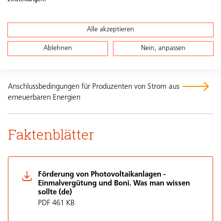
(EnFV)
Alle akzeptieren
Anschlussbedingungen für
Ablehnen
Nein, anpassen
Produzenten
Anschlussbedingungen für Produzenten von Strom aus
erneuerbaren Energien
Faktenblätter
Förderung von Photovoltaikanlagen -
Einmalvergütung und Boni. Was man wissen
sollte (de)
PDF 461 KB